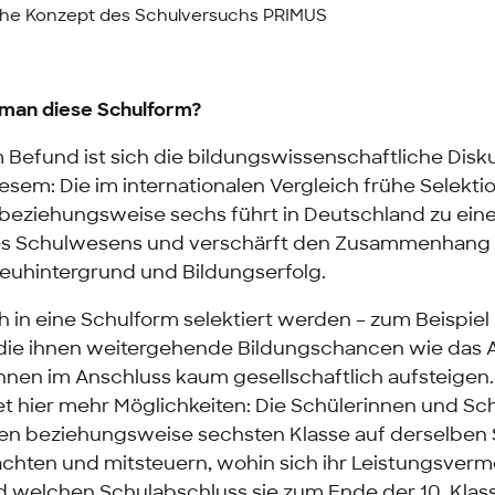
he Konzept des Schulversuchs PRIMUS
man diese Schulform?
 Befund ist sich die bildungswissenschaftliche Disk
diesem: Die im internationalen Vergleich frühe Selekt
 beziehungsweise sechs führt in Deutschland zu ein
 des Schulwesens und verschärft den Zusammenhang
lieuhintergrund und Bildungserfolg.
üh in eine Schulform selektiert werden – zum Beispiel 
die ihnen weitergehende Bildungschancen wie das A
nnen im Anschluss kaum gesellschaftlich aufsteigen
et hier mehr Möglichkeiten: Die Schülerinnen und Sc
ten beziehungsweise sechsten Klasse auf derselben
hten und mitsteuern, wohin sich ihr Leistungsver
d welchen Schulabschluss sie zum Ende der 10. Klas