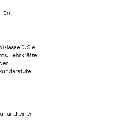
 fünf
 Klasse 8. Sie
hts. Lehrkräfte
der
ekundarstufe
tur und einer