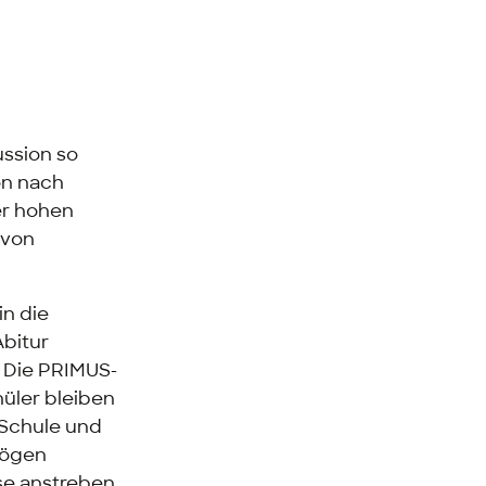
ussion so
ion nach
er hohen
 von
in die
bitur
. Die PRIMUS-
hüler bleiben
 Schule und
mögen
se anstreben