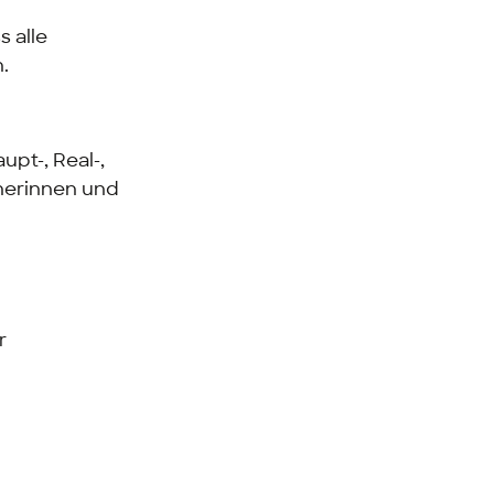
s alle
.
pt-, Real-,
eherinnen und
r