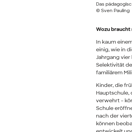
Das pädagogisc
© Sven Pauling
Wozu braucht 
In kaum einem
einig, wie in 
Jahrgang vier
Selektivität
familiärem Mi
Kinder, die fr
Hauptschule, 
verwehrt – kö
Schule eröffn
nach der vier
können beobac
entwickelt un