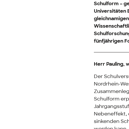
Schulform – ge
Universitäten
gleichnamigen
Wissenschaftli
Schulforschun
fünfjährigen F
Herr Pauling, 
Der Schulvers
Nordrhein-Wes
Zusammenlegu
Schulform erpr
Jahrgangsstuf
Nebeneffekt, 
sinkenden Sch
werden kann.