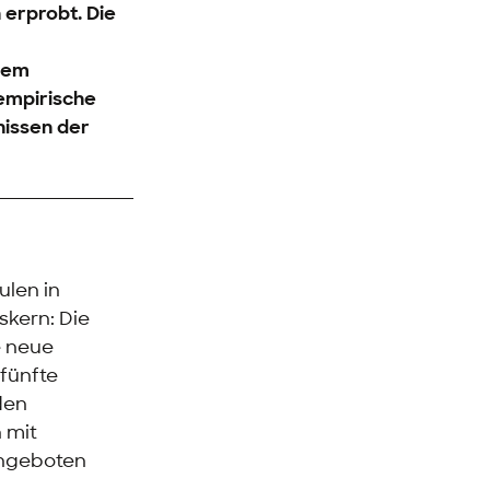
 erprobt. Die
rzem
 empirische
nissen der
ulen in
skern: Die
e neue
 fünfte
den
 mit
angeboten