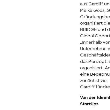
aus Cardiff u
Meike Goos, 
Gründungsbera
organisiert d
BRIDGE
und 
Global Opport
„Innerhalb vo
Unternehmens
Geschäftsidee
das Konzept. 
organisiert. A
eine Begegnun
zunächst vier
Cardiff für dr
Von der Ideenf
StartUps