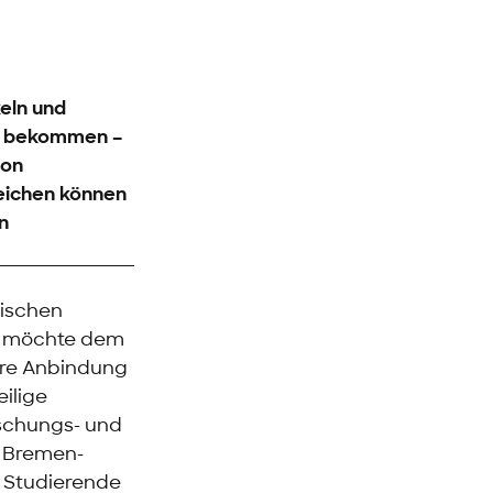
eln und
en bekommen –
 on
reichen können
n
tischen
möchte dem
ere Anbindung
ilige
rschungs- und
e Bremen-
n Studierende