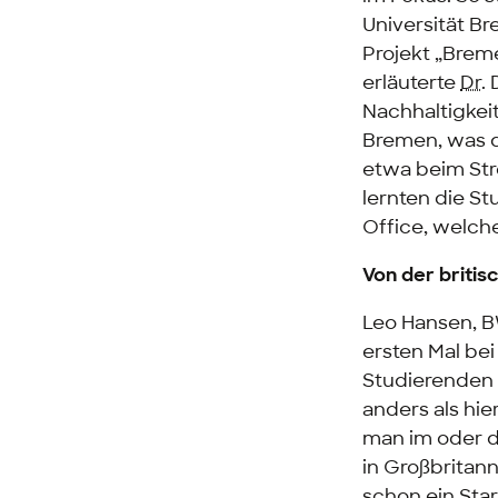
Universität B
Projekt
„Breme
erläuterte
Dr.
D
Nachhaltigke
Bremen, was d
etwa beim St
lernten die S
Office
, welch
Von der briti
Leo Hansen, B
ersten Mal be
Studierenden 
anders als hie
man im oder d
in Großbritann
schon ein
Sta