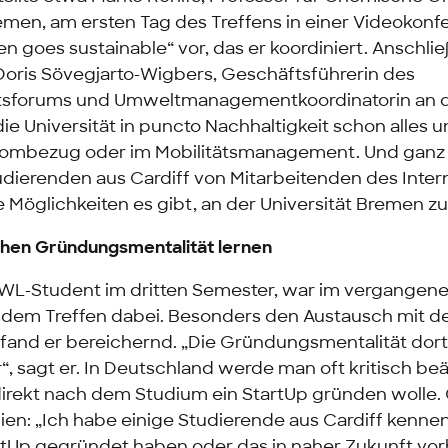
remen, am ersten Tag des Treffens in einer Videokonf
n goes sustainable“
vor, das er koordiniert. Anschli
oris Sövegjarto-Wigbers, Geschäftsführerin des
itsforums und Umwelt
management
koordinatorin an 
ie Universität in puncto Nachhaltigkeit schon alles 
rombezug oder im Mobilitätsmanagement. Und ganz
tudierenden aus Cardiff von Mitarbeitenden des
Inter
e Möglichkeiten es gibt, an der Universität Bremen zu
schen Gründungsmentalität lernen
WL-Student im dritten Semester, war im vergangen
i dem Treffen dabei. Besonders den Austausch mit de
fand er bereichernd. „Die Gründungsmentalität dort 
r“, sagt er. In Deutschland werde man oft kritisch b
irekt nach dem Studium ein
StartUp
gründen wolle.
ien: „Ich habe einige Studierende aus Cardiff kennen
rtUp
gegründet haben oder das in naher Zukunft vor