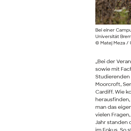
Bei einer Campu
Universität Brem
© Matej Meza / 
„Bei der Veran
sowie mit Fa
Studierenden 
Moorcroft, Se
Cardiff. Wie 
herausfinden,
man das eigen
vielen Fragen
Jahr standen 
im Fokus. So s