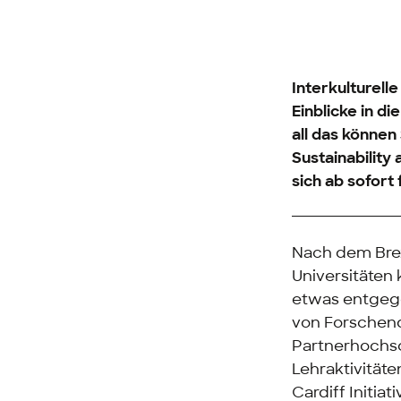
Interkulturel
Einblicke in 
all das könne
Sustainability
sich ab sofor
Nach dem Brex
Universitäten
etwas entgege
von Forschend
Partnerhochsc
Lehraktivitäte
Cardiff Initia