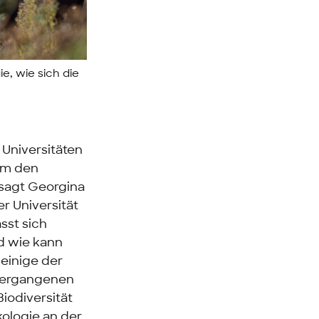
e, wie sich die
 Universitäten
um den
 sagt
Georgina
r Universität
sst sich
nd wie kann
einige der
 vergangenen
iodiversität
kologie an der