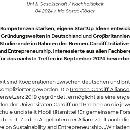
Uni & Gesellschaft
/
Nachhaltigkeit
04.2024 / Iria Sorge-Röder
le Kompetenzen stärken, eigene StartUp-Ideen entwick
die Gründungswelten in Deutschland und Großbritanni
n Studierende im Rahmen der Bremen-
Cardiff-Initiative
 and Entrepreneurship
. Interessierte aus allen Fachbe
t für das nächste Treffen im September 2024 bewerbe
it sind Kooperationen zwischen deutschen und bri
 komplizierter geworden. Die
Bremen-
Cardiff Alliance
nsetzen: 2019 gegründet, ermöglicht sie eine eng
en der Universitäten Cardiff und Bremen an die jewe
hule und stellt Mobilitätsmittel für gemeinsame Fo
n bereit. Zu den Angeboten der Allianz zählt auch di
tive on Sustainability and Entrepreneurship
. „Wir lade