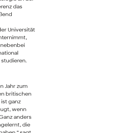
erenz das
eßend
der Universität
unternimmt,
 nebenbei
national
 studieren.
en Jahr zum
n britischen
ist ganz
eäugt, wenn
 Ganz anders
gelernt, die
haben,“ sagt