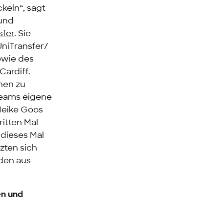
keln“, sagt
und
sfer
. Sie
UniTransfer/
owie des
Cardiff.
nen zu
eams
eigene
 Meike Goos
itten Mal
 dieses Mal
zten sich
nden aus
en und