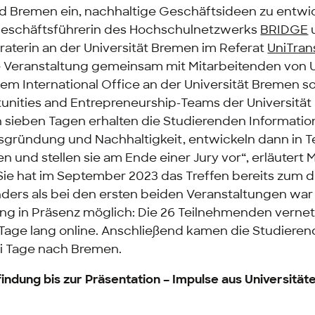
nd Bremen ein, nachhaltige Geschäftsideen zu entwic
Geschäftsführerin des Hochschulnetzwerks
BRIDGE
terin an der Universität Bremen im Referat
UniTran
ie Veranstaltung gemeinsam mit Mitarbeitenden von 
dem
International Office
an der Universität Bremen s
unities and Entrepreneurship-Teams
der Universität 
n sieben Tagen erhalten die Studierenden Informatio
gründung und Nachhaltigkeit, entwickeln dann in
T
n und stellen sie am Ende einer
Jury
vor“, erläutert
Sie hat im September 2023 das Treffen bereits zum dr
nders als bei den ersten beiden Veranstaltungen war
g in Präsenz möglich: Die 26 Teilnehmenden vernet
 Tage lang online. Anschließend kamen die Studiere
ei Tage nach Bremen.
indung bis zur Präsentation – Impulse aus Universität