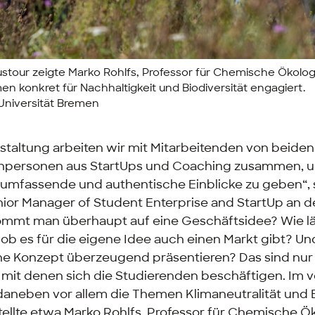
stour zeigte Marko Rohlfs, Professor für Chemische Ökologi
en konkret für Nachhaltigkeit und Biodiversität engagiert.
Universität Bremen
staltung arbeiten wir mit Mitarbeitenden von beiden
chpersonen aus
StartUps
und
Coaching
zusammen, 
umfassende und authentische Einblicke zu geben“,
nior Manager of Student Enterprise and StartUp
an de
kommt man überhaupt auf eine Geschäftsidee? Wie lä
 ob es für die eigene Idee auch einen Markt gibt? U
e Konzept überzeugend präsentieren? Das sind nur 
, mit denen sich die Studierenden beschäftigen. Im
daneben vor allem die Themen Klimaneutralität und B
tellte etwa Marko Rohlfs, Professor für Chemische Ö